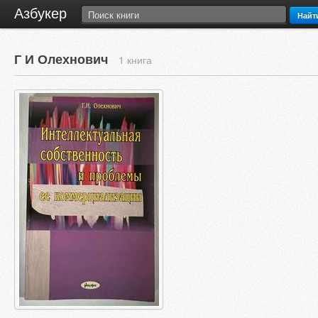
Азбукер
Найт
Г И Олехнович
1 книга