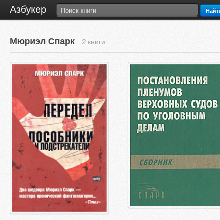
Азбукер
Найт
Мюриэл Спарк
2 книги