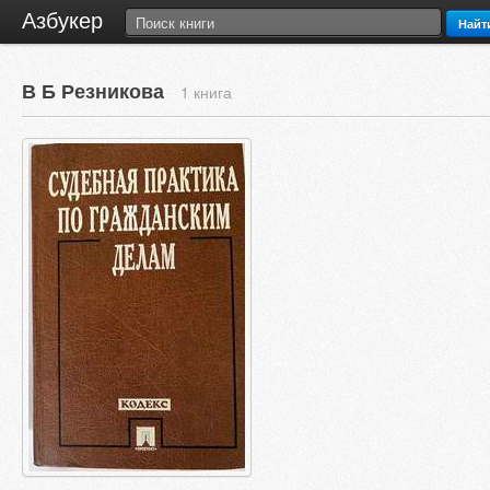
Азбукер
Найт
В Б Резникова
1 книга