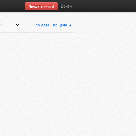
Войти
Продать книгу!
по дате
по цене ▲