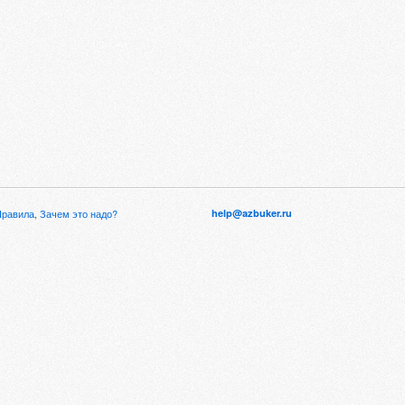
Правила
,
Зачем это надо?
help@azbuker.ru