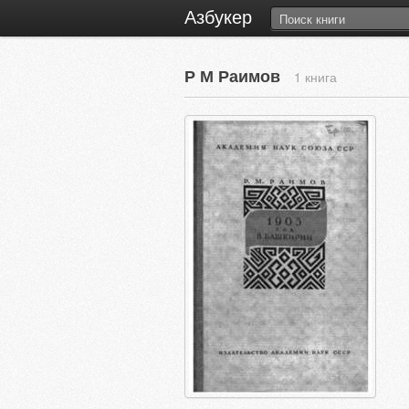
Азбукер
Р М Раимов
1 книга