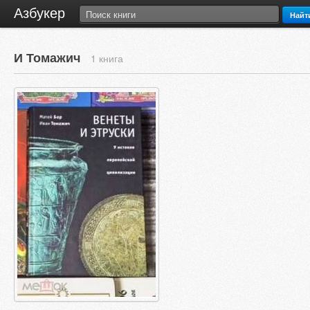
Азбукер
Найт
И Томажич
1 книга