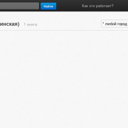
Как это работает?
Найти
шинская)
1 книга