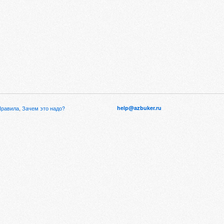
Правила
,
Зачем это надо?
help@azbuker.ru