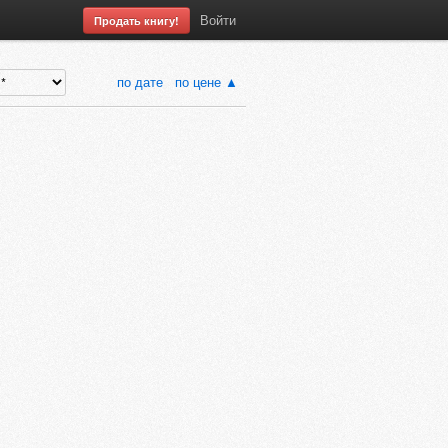
Войти
Продать книгу!
по дате
по цене ▲