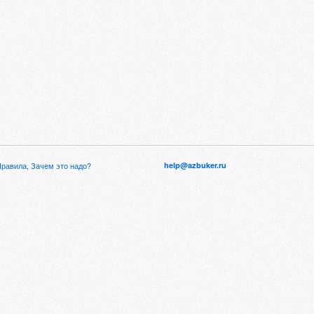
Правила
,
Зачем это надо?
help@azbuker.ru