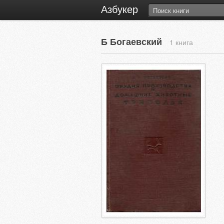
Азбукер
Б Богаевский
1 книга