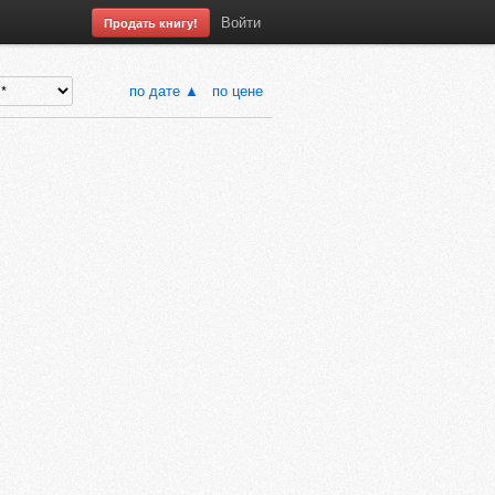
Войти
Продать книгу!
по дате ▲
по цене