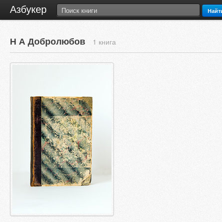
Азбукер
Найт
Н А Добролюбов
1 книга