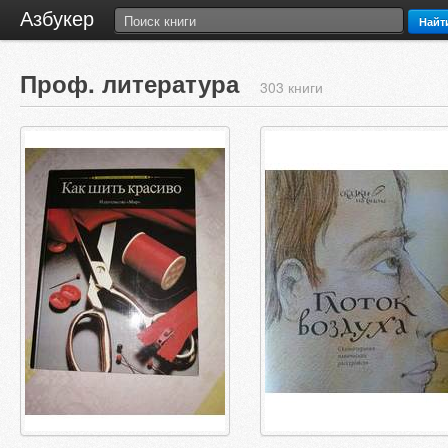
Азбукер
Найт
Проф. литература
303 книги