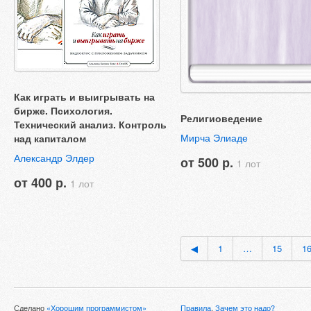
Как играть и выигрывать на
бирже. Психология.
Религиоведение
Технический анализ. Контроль
Мирча Элиаде
над капиталом
Александр Элдер
от 500 р.
1 лот
от 400 р.
1 лот
◀
1
…
15
1
Сделано
«Хорошим программистом»
Правила
,
Зачем это надо?