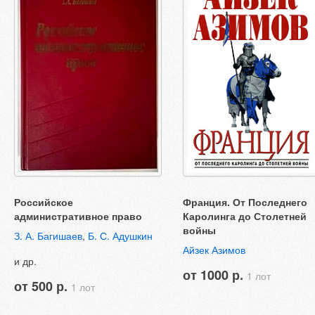
Российское
Франция. От Последнего
административное право
Каролинга до Столетней
войны
З. А. Багишаев
,
Б. С. Адушкин
Айзек Азимов
и др.
от 1000 р.
1 лот
от 500 р.
1 лот