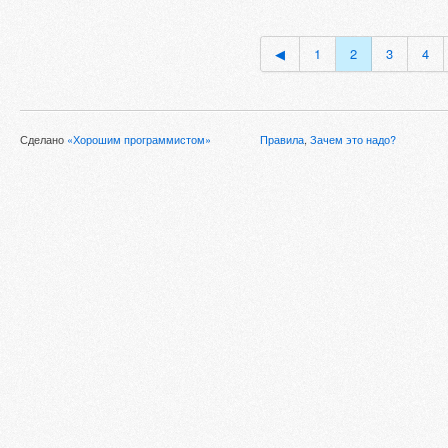
◀
1
2
3
4
Сделано
«Хорошим программистом»
Правила
,
Зачем это надо?