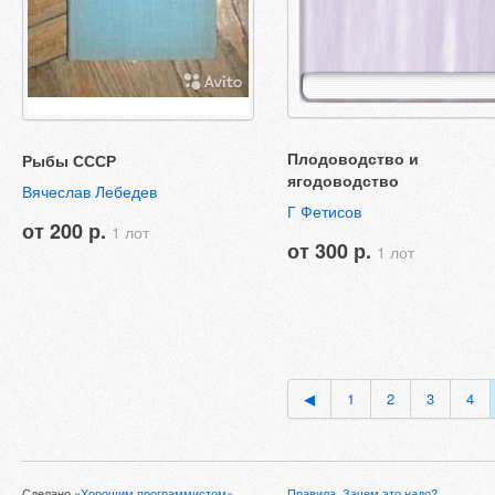
Плодоводство и
Рыбы СССР
ягодоводство
Вячеслав Лебедев
Г Фетисов
от 200 р.
1 лот
от 300 р.
1 лот
◀
1
2
3
4
Сделано
«Хорошим программистом»
Правила
,
Зачем это надо?