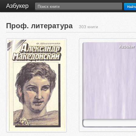
Азбукер
Найт
Проф. литература
303 книги