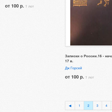
от 100 р.
1 лот
Записки о России.16 - нач
17 в.
Дж Горсей
от 100 р.
1 лот
◀
1
2
3
4