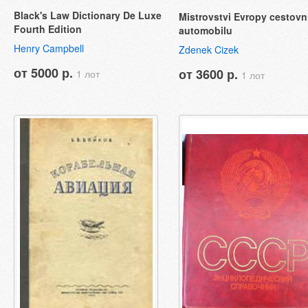
Black's Law Dictionary De Luxe
Mistrovstvi Evropy cestovn
Fourth Edition
automobilu
Henry Campbell
Zdenek Cizek
от 5000 р.
от 3600 р.
1 лот
1 лот