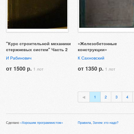
"Курс строительной механики
«Железобетонные
стержневых систем" Часть 2
конструкции»
И Рабинович
К Сахновский
от 1500 р.
от 1350 р.
1 лот
1 лот
◀
1
2
3
4
Сделано
«Хорошим программистом»
Правила
,
Зачем это надо?