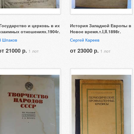
.Государство и церковь в их
История Западной Европы в
взаимных отношениях.1904г.
Новое время.т.I,II.1898г.
В Шпаков
Сергей Кареев
от 21000 р.
от 23000 р.
1 лот
1 лот