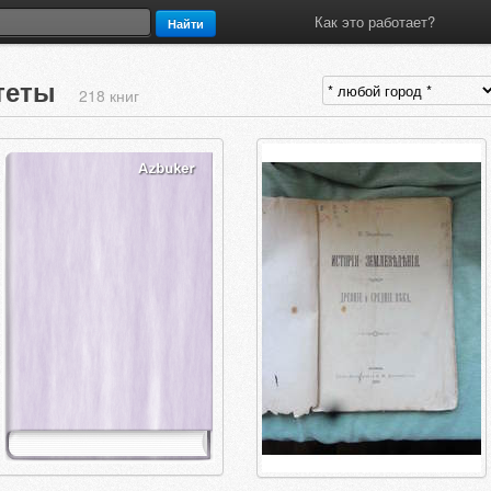
Как это работает?
Найти
итеты
218 книг