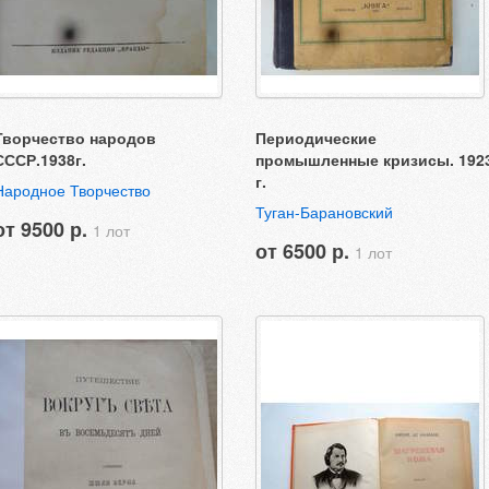
Творчество народов
Периодические
СССР.1938г.
промышленные кризисы. 192
г.
Народное Творчество
Туган-Барановский
от 9500 р.
1 лот
от 6500 р.
1 лот