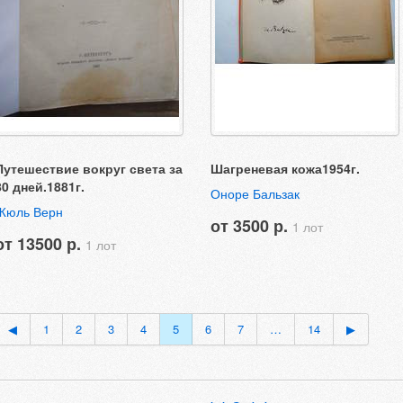
Путешествие вокруг света за
Шагреневая кожа1954г.
80 дней.1881г.
Оноре Бальзак
Жюль Верн
от 3500 р.
1 лот
от 13500 р.
1 лот
◀
1
2
3
4
5
6
7
…
14
▶