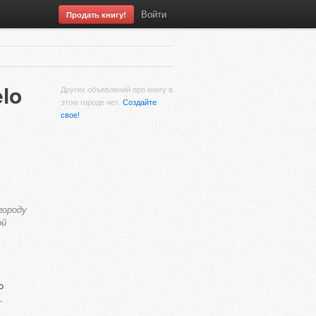
Войти
Продать книгу!
elo
Других объявлений про книгу в
этом городе нет.
Создайте
свое!
городу
ой
o
.