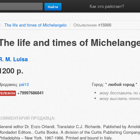
Как это работает?
Найти
/
The life and times of Michelangelo
/
Объявление #
15000
The life and times of Michelang
R. M. Luisa
1200 р.
Продавец:
pal13
Город:
* любой город *
+79997686841
могу доставить по 
ТЕЛЕФОН
могу выслать почт
КОММЕНТАРИЙ ПРОДАВЦА:
eneral editor Dr. Enzo Orlandi. Translator C.J. Richards. Pablished by Arnold
ondadori Editore.. Curtis Books. A division of the Curtis Publishing Company
hiladelphia – New York. 1967-1966. Printed and bound in Italy.