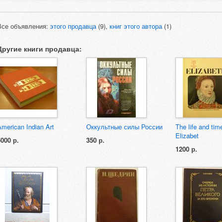
Все объявления:
этого продавца
(9),
книг этого автора
(1)
Другие книги продавца:
American Indian Art
Оккультные силы России
The life and tim
Elizabet
5000 р.
350 р.
1200 р.