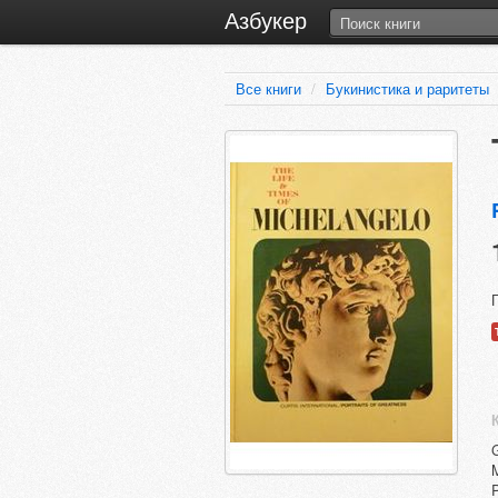
Азбукер
Все книги
/
Букинистика и раритеты
G
M
P