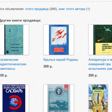
Все объявления:
этого продавца
(295),
книг этого автора
(1)
Другие книги продавца:
Космические
Крылья нашей Родины
Аппаратура и 
радиотехнические
измерений при
200 р.
комплексы
испытаниях ра
450 р.
200 р.