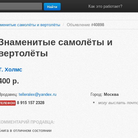
Как это работает?
Найти
менитые самолёты и вертолёты
/
Объявление #
40898
Знаменитые самолёты и
вертолёты
Т. Холмс
400 р.
Продавец:
telleralex@yandex.ru
Город:
Москва
8 915 157 2328
могу выслать почт
ТЕЛЕФОН
КОММЕНТАРИЙ ПРОДАВЦА:
Книга в отличном состоянии