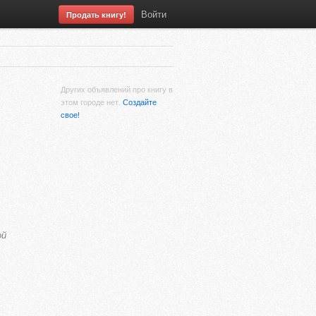
Войти
Продать книгу!
Других объявлений про книгу в
этом городе нет.
Создайте
свое!
ой