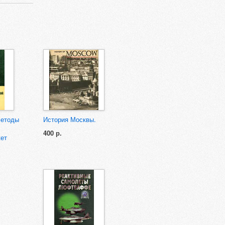
методы
История Москвы.
400 р.
кет