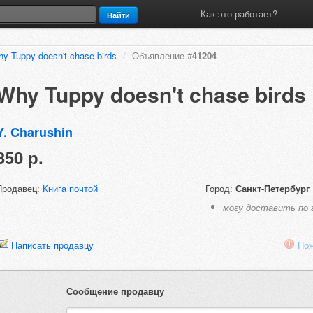
Как это работает?
Найти
y Tuppy doesn't chase birds
/
Объявление #
41204
Why Tuppy doesn't chase birds
Y. Charushin
350 р.
Продавец:
Книга почтой
Город:
Санкт-Петербург
могу доставить по 
Написать продавцу
Пож
Сообщение продавцу