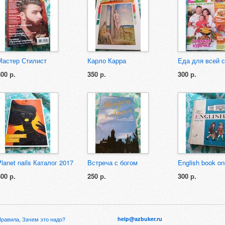
Мастер Стилист
Карло Карра
Еда для всей 
300 р.
350 р.
300 р.
Planet nails Каталог 2017
Встреча с богом
English book on
300 р.
250 р.
300 р.
Правила
,
Зачем это надо?
help@azbuker.ru