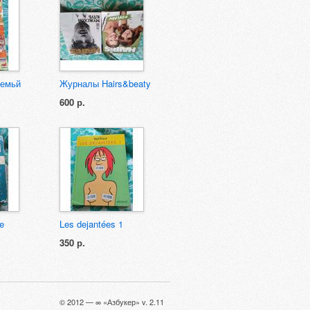
семьй
Журналы Hairs&beaty
600 р.
e
Les dejantées 1
350 р.
© 2012 — ∞ «Азбукер» v. 2.11