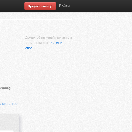
Войти
Продать книгу!
Других объявлений про книгу в
этом городе нет.
Создайте
свое!
городу
аловаться