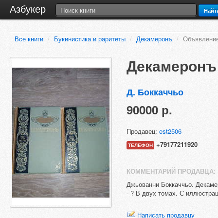
Азбукер
Найт
Все книги
/
Букинистика и раритеты
/
Декамеронъ
/
Объявление
Декамеронъ
Д. Боккаччьо
90000 р.
Продавец:
est2506
+79177211920
ТЕЛЕФОН
КОММЕНТАРИЙ ПРОДАВЦА:
Джьованни Боккаччьо. Декамеро
- ? В двух томах. С иллюстра
Написать продавцу