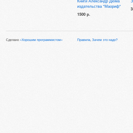
Книги Александр Дюма
З
издательства "Маориф"
3
1500 р.
Сделано
«Хорошим программистом»
Правила
,
Зачем это надо?