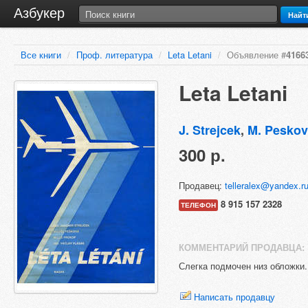
Азбукер
Найт
Все книги
/
Проф. литература
/
Leta Letani
/
Объявление #
4166
Leta Letani
J. Strejcek
,
M. Pesko
300 р.
Продавец:
telleralex@yandex.r
8 915 157 2328
ТЕЛЕФОН
КОММЕНТАРИЙ ПРОДАВЦА:
Слегка подмочен низ обложки.
Написать продавцу