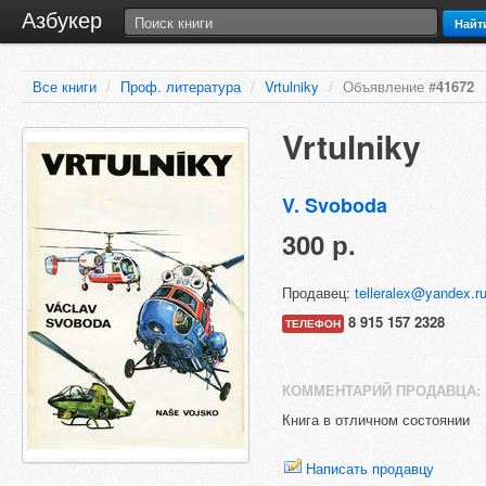
Азбукер
Найт
Все книги
/
Проф. литература
/
Vrtulniky
/
Объявление #
41672
Vrtulniky
V. Svoboda
300 р.
Продавец:
telleralex@yandex.r
8 915 157 2328
ТЕЛЕФОН
КОММЕНТАРИЙ ПРОДАВЦА:
Книга в отличном состоянии
Написать продавцу