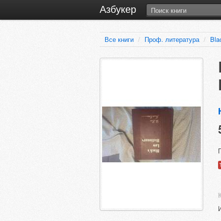
Азбукер
Все книги
/
Проф. литература
/
Bla