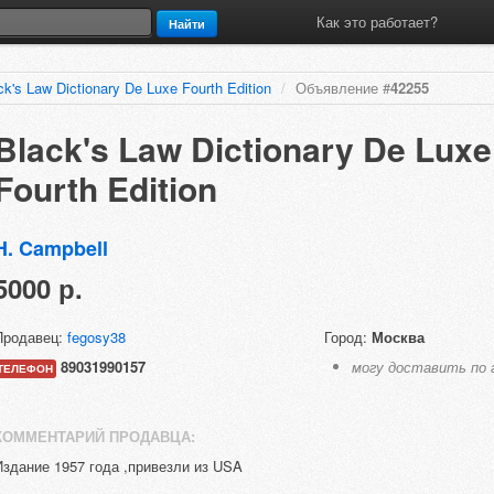
Как это работает?
Найти
ck's Law Dictionary De Luxe Fourth Edition
/
Объявление #
42255
Black's Law Dictionary De Luxe
Fourth Edition
H. Campbell
5000 р.
Продавец:
fegosy38
Город:
Москва
89031990157
могу доставить по 
ТЕЛЕФОН
КОММЕНТАРИЙ ПРОДАВЦА:
Издание 1957 года ,привезли из USA