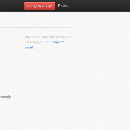
Войти
Продать книгу!
Других объявлений про книгу в
этом городе нет.
Создайте
свое!
городу