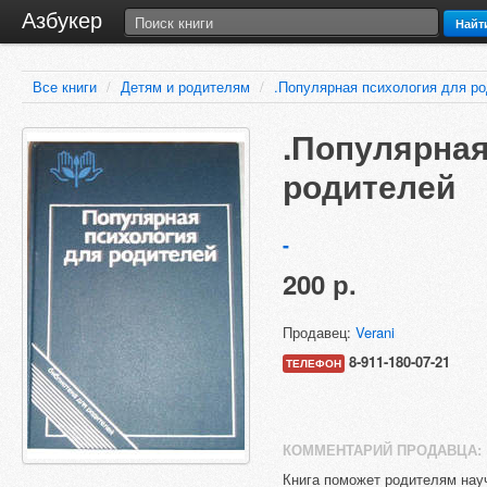
Азбукер
Найт
Все книги
/
Детям и родителям
/
.Популярная психология для р
.Популярная
родителей
-
200 р.
Продавец:
Verani
8-911-180-07-21
ТЕЛЕФОН
КОММЕНТАРИЙ ПРОДАВЦА:
Книга поможет родителям науч