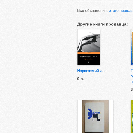
Все объявления:
этого продав
Другие книги продавца:
Норвежский лес
П
г
0 р.
н
3