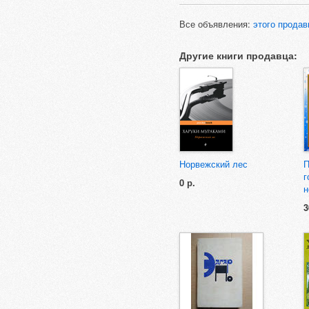
Все объявления:
этого продав
Другие книги продавца:
Норвежский лес
П
г
0 р.
н
3