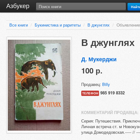
Азбукер
Найт
Все книги
/
Букинистика и раритеты
/
В джунглях
/
Объявление
В джунглях
Д. Мукерджи
100 р.
Продавец:
Billy
985 919 8332
ТЕЛЕФОН
КОММЕНТАРИЙ ПРОДАВЦА:
Серия: Путешествия. Приключени
Личная встреча ст. м Новокузн
улица Домодедовская.----- // ---