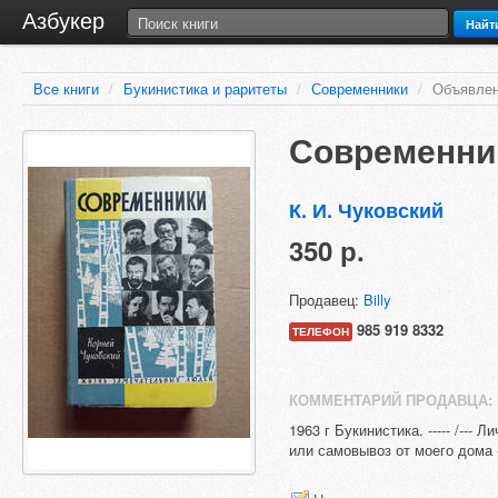
Азбукер
Найт
Все книги
/
Букинистика и раритеты
/
Современники
/
Объявлен
Современни
К. И. Чуковский
350 р.
Продавец:
Billy
985 919 8332
ТЕЛЕФОН
КОММЕНТАРИЙ ПРОДАВЦА:
1963 г Букинистика. ----- /---
или самовывоз от моего дома - 