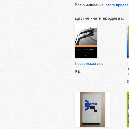
Все объявления:
этого продав
Другие книги продавца:
Норвежский лес
П
г
0 р.
н
3