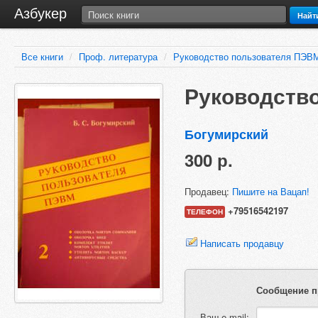
Азбукер
Найт
Все книги
/
Проф. литература
/
Руководство пользователя ПЭВ
Руководств
Богумирский
300 р.
Продавец:
Пишите на Вацап!
+79516542197
ТЕЛЕФОН
Написать продавцу
Сообщение п
Ваш e-mail: