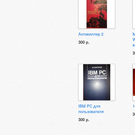
Антикиллер 2
M
W
300 р.
в
3
IBM PC для
1
пользователя
3
300 р.