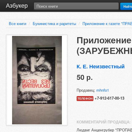
Азбукер
Найт
Все книги
/
Букинистика и раритеты
/
Приложение к газете "П
Приложение 
(ЗАРУБЕЖН
К. Е. Неизвестный
50 р.
Продавец:
mhnfo1
+7-912-617-00-13
ТЕЛЕФОН
КОММЕНТАРИЙ ПРОДАВЦА:
Людвиг Анценгрубер "ПРОПА