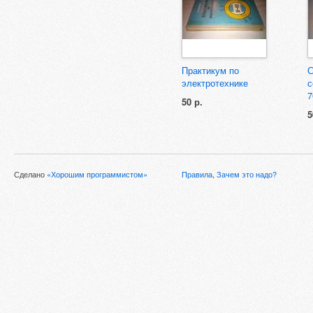
Практикум по
С
электротехнике
с
7
50 р.
5
Сделано
«Хорошим программистом»
Правила
,
Зачем это надо?