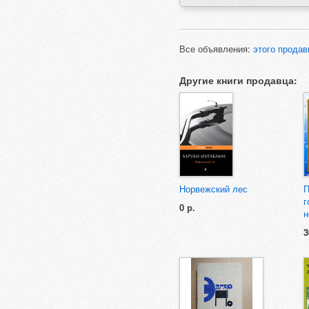
Все объявления:
этого продав
Другие книги продавца:
Норвежский лес
П
г
0 р.
н
3