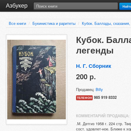
Азбукер
Найт
Все книги
/
Букинистика и раритеты
/
Кубок. Баллады, сказания,
Кубок. Балл
легенды
Н. Г. Сборник
200 р.
Продавец:
Billy
985 919 8332
ТЕЛЕФОН
КОММЕНТАРИЙ ПРОДАВЦА:
.М. Детгиз 1958 г. 224 стр. Т
сост. удовлет-ное. Ближе к хо