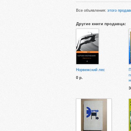
Все объявления:
этого продав
Другие книги продавца:
Норвежский лес
П
г
0 р.
н
3