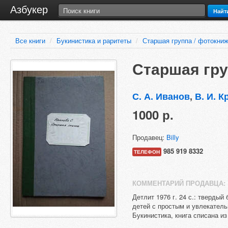
Азбукер
Найт
Все книги
/
Букинистика и раритеты
/
Старшая группа / фотокни
Старшая гру
С. А. Иванов
,
В. И. К
1000 р.
Продавец:
Billy
985 919 8332
ТЕЛЕФОН
КОММЕНТАРИЙ ПРОДАВЦА:
Детлит 1976 г. 24 с.: тверды
детей с простым и увлекатель
Букинистика, книга списана и