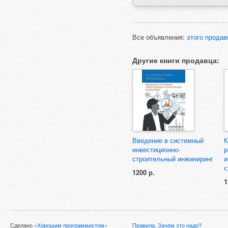
Все объявления:
этого продав
Другие книги продавца:
Введение в системный
К
инвестиционно-
р
строительный инжиниринг
и
с
1200 р.
1
Сделано
«Хорошим программистом»
Правила
,
Зачем это надо?