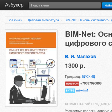
Азбукер
Найт
Все книги
/
Деловая литература
/
BIM-Net: Основы системного ц
BIM-Net: Ос
цифрового 
В. И. Малахов
1300 р.
Продавец:
БИСКИД
+79037990898
ТЕЛЕФОН
miwim1
SKYPE
КОММЕНТАРИЙ ПРОДАВЦА:
Уважаемые коллеги, дорогие д