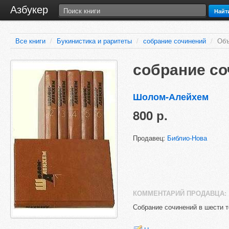
Азбукер
Найт
Все книги
/
Букинистика и раритеты
/
собрание сочинений
/
Объ
собрание с
Шолом-Алейхем
800 р.
Продавец:
Библио-Нова
КОММЕНТАРИЙ ПРОДАВЦА:
Собрание сочинений в шест