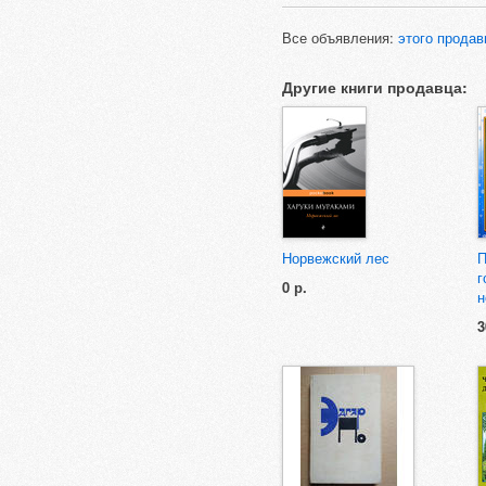
Все объявления:
этого продав
Другие книги продавца:
Норвежский лес
П
г
0 р.
н
3