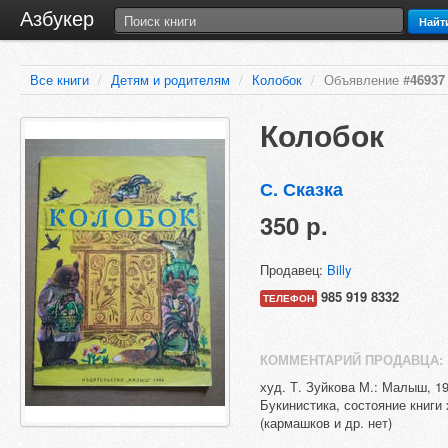
Азбукер
Найт
Все книги
/
Детям и родителям
/
Колобок
/
Объявление #
46937
Колобок
С. Сказка
350 р.
Продавец:
Billy
985 919 8332
ТЕЛЕФОН
КОММЕНТАРИЙ ПРОДАВЦА:
худ. Т. Зуйкова М.: Малыш, 19
Букинистика, состояние книг
(кармашков и др. нет)