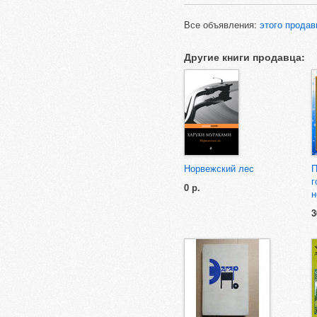
Все объявления:
этого продав
Другие книги продавца:
Норвежский лес
П
г
0 р.
н
3