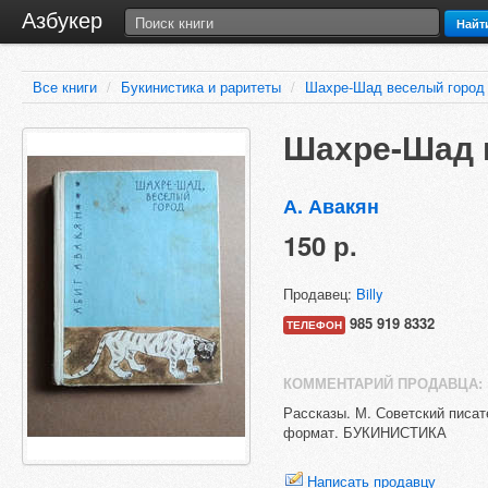
Азбукер
Найт
Все книги
/
Букинистика и раритеты
/
Шахре-Шад веселый город
Шахре-Шад 
А. Авакян
150 р.
Продавец:
Billy
985 919 8332
ТЕЛЕФОН
КОММЕНТАРИЙ ПРОДАВЦА:
Рассказы. М. Советский писат
формат. БУКИНИСТИКА
Написать продавцу