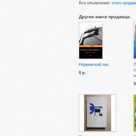
Все объявления:
этого продав
Другие книги продавца:
Норвежский лес
П
г
0 р.
н
3