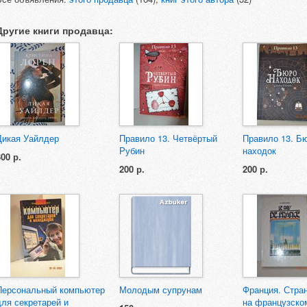
Другие книги продавца:
Дикая Уайлдер
Правило 13. Четвёртый
Правило 13. Б
Рубин
находок
300 р.
200 р.
200 р.
Персональный компьютер
Молодым супрунам
Франция. Стра
для секретарей и
на французско