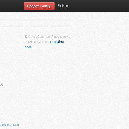
Войти
Продать книгу!
Других объявлений про книгу в
этом городе нет.
Создайте
свое!
ой
аловаться