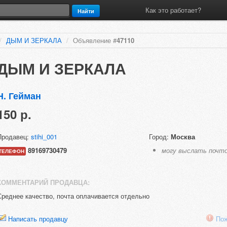
Как это работает?
Найти
/
ДЫМ И ЗЕРКАЛА
/
Объявление #
47110
ДЫМ И ЗЕРКАЛА
Н. Гейман
150 р.
Продавец:
stihi_001
Город:
Москва
89169730479
могу выслать почт
ТЕЛЕФОН
КОММЕНТАРИЙ ПРОДАВЦА:
Среднее качество, почта оплачивается отдельно
Написать продавцу
Пож