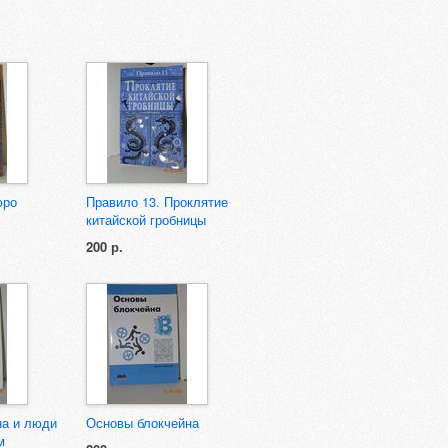
юро
Правило 13. Проклятие
китайской гробницы
200 р.
на и люди
Основы блокчейна
м