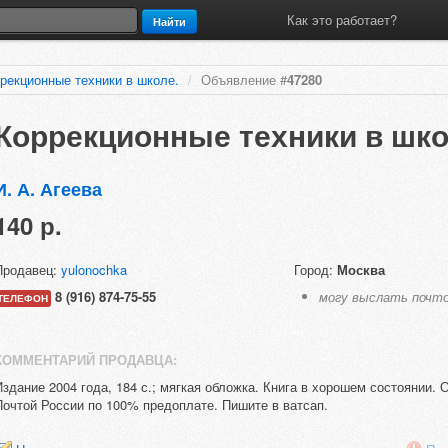
Как это работает?
Найти
рекционные техники в школе.
/
Объявление #
47280
Коррекционные техники в шко
И. А. Агеева
140 р.
Продавец:
yulonochka
Город:
Москва
8 (916) 874-75-55
могу выслать почт
ТЕЛЕФОН
КОММЕНТАРИЙ ПРОДАВЦА:
Издание 2004 года, 184 с.; мягкая обложка. Книга в хорошем состоянии. 
Почтой России по 100% предоплате. Пишите в ватсап.