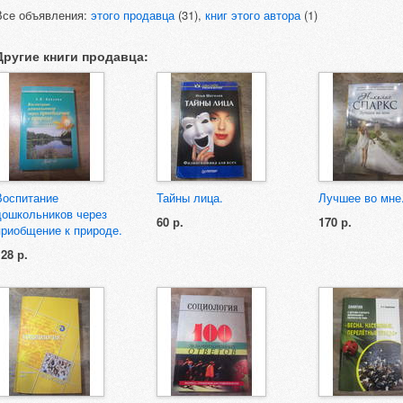
Все объявления:
этого продавца
(31),
книг этого автора
(1)
Другие книги продавца:
Воспитание
Тайны лица.
Лучшее во мне
дошкольников через
60 р.
170 р.
приобщение к природе.
128 р.