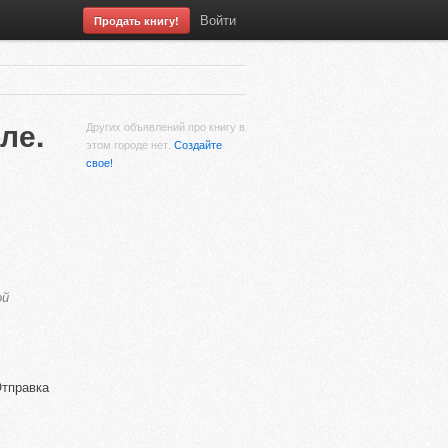
Войти
Продать книгу!
ле.
Других объявлений про книгу в
этом городе нет.
Создайте
свое!
ой
Отправка