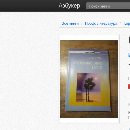
Азбукер
Все книги
/
Проф. литература
/
Кор