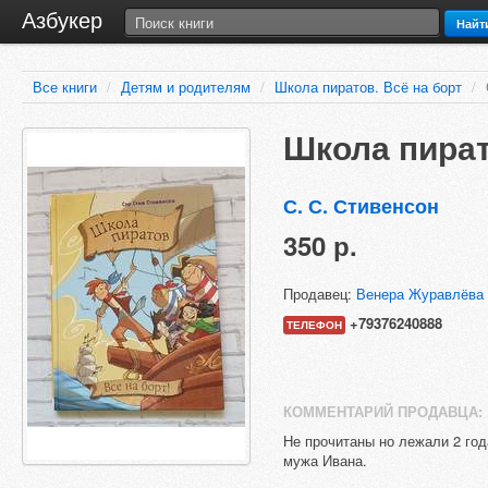
Азбукер
Найт
Все книги
/
Детям и родителям
/
Школа пиратов. Всё на борт
/
Школа пират
С. С. Стивенсон
350 р.
Продавец:
Венера Журавлёва
+79376240888
ТЕЛЕФОН
КОММЕНТАРИЙ ПРОДАВЦА:
Не прочитаны но лежали 2 год
мужа Ивана.