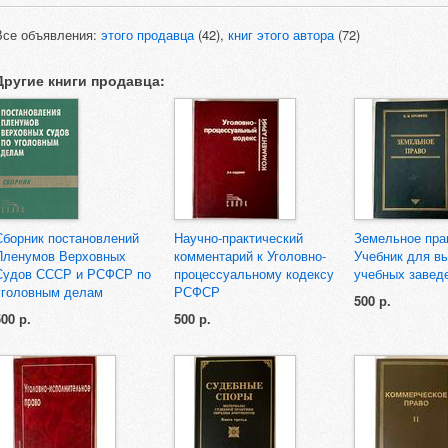
Все объявления:
этого продавца
(42),
книг этого автора
(72)
Другие книги продавца:
Сборник постановлений
Научно-практический
Земельное пра
Пленумов Верховных
комментарий к Уголовно-
Учебник для в
Судов СССР и РСФСР по
процессуальному кодексу
учебных завед
уголовным делам
РСФСР
500 р.
500 р.
500 р.