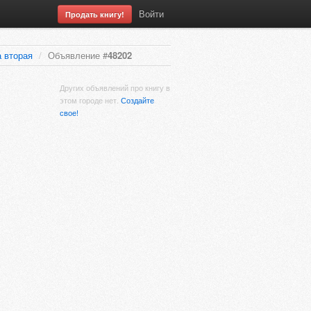
Войти
Продать книгу!
 вторая
/
Объявление #
48202
Других объявлений про книгу в
этом городе нет.
Создайте
свое!