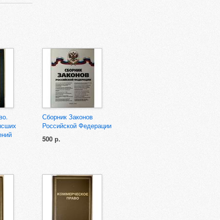
во.
Сборник Законов
ысших
Российской Федерации
ений
500 р.