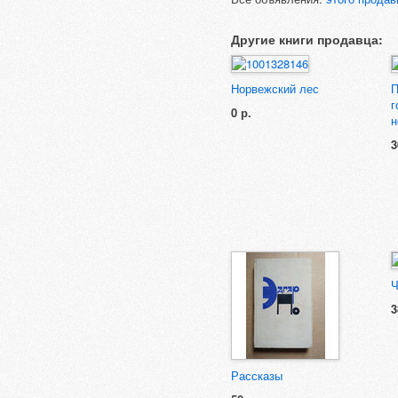
Другие книги продавца:
Норвежский лес
П
г
0 р.
н
3
Ч
3
Рассказы