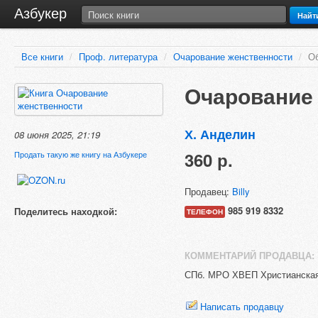
Азбукер
Найт
Все книги
/
Проф. литература
/
Очарование женственности
/
О
Очарование
Х. Анделин
08 июня 2025, 21:19
360 р.
Продать такую же книгу на Азбукере
Продавец:
Billy
985 919 8332
Поделитесь находкой:
ТЕЛЕФОН
КОММЕНТАРИЙ ПРОДАВЦА:
СПб. МРО ХВЕП Христианская М
Написать продавцу