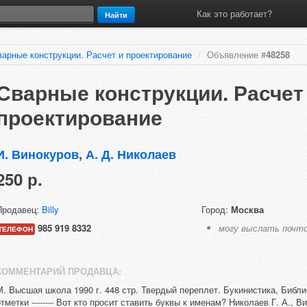
Как это работает?
Найти
варные конструкции. Расчет и проектирование
/
Объявление #
48258
Сварные конструкции. Расчет
проектирование
И. Винокуров
,
А. Д. Николаев
250 р.
Продавец:
Billy
Город:
Москва
985 919 8332
могу выслать почт
ТЕЛЕФОН
КОММЕНТАРИЙ ПРОДАВЦА:
М. Высшая школа 1990 г. 448 стр. Твердый переплет. Букинистика, Библ
отметки -------- Вот кто просит ставить буквы к именам? Николаев Г. А., В