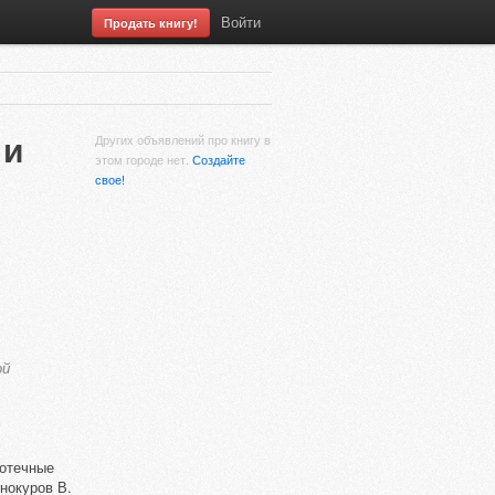
Войти
Продать книгу!
 и
Других объявлений про книгу в
этом городе нет.
Создайте
свое!
ой
иотечные
инокуров В.