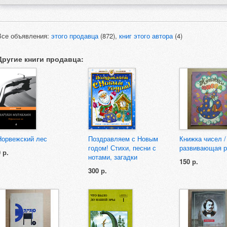
Все объявления:
этого продавца
(872),
книг этого автора
(4)
Другие книги продавца:
Норвежский лес
Поздравляем с Новым
Книжка чисел /
годом! Стихи, песни с
развивающая р
 р.
нотами, загадки
150 р.
300 р.