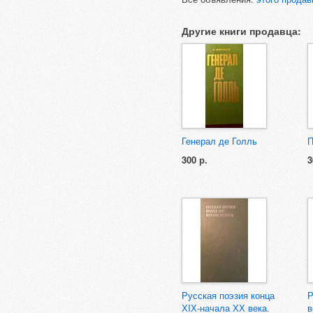
Другие книги продавца:
Генерал де Голль
П
300 р.
3
Русская поэзия конца
Р
ХIХ-начала ХХ века.
в