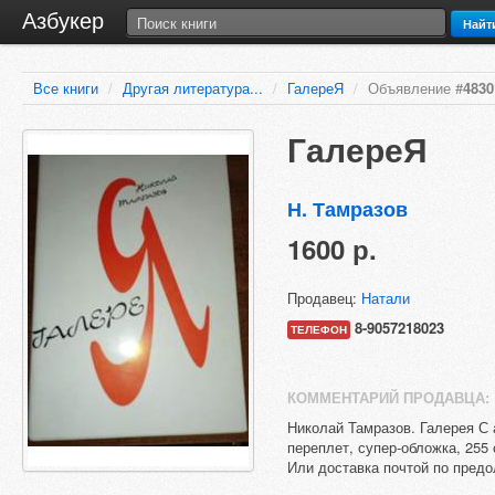
Азбукер
Найт
Все книги
/
Другая литература...
/
ГалереЯ
/
Объявление #
4830
ГалереЯ
Н. Тамразов
1600 р.
Продавец:
Натали
8-9057218023
ТЕЛЕФОН
КОММЕНТАРИЙ ПРОДАВЦА:
Николай Тамразов. Галерея С 
переплет, супер-обложка, 255
Или доставка почтой по предо