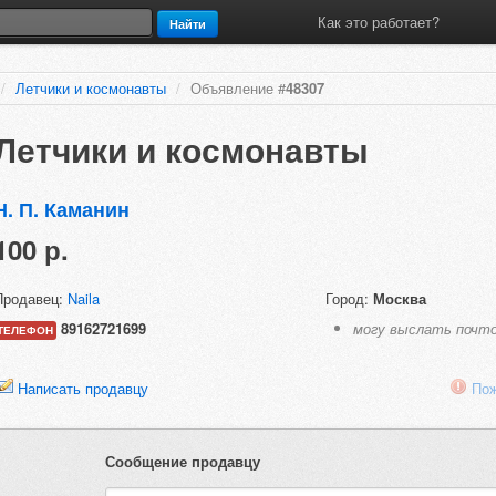
Как это работает?
Найти
/
Летчики и космонавты
/
Объявление #
48307
Летчики и космонавты
Н. П. Каманин
100 р.
Продавец:
Naila
Город:
Москва
89162721699
могу выслать почт
ТЕЛЕФОН
Написать продавцу
Пож
Сообщение продавцу