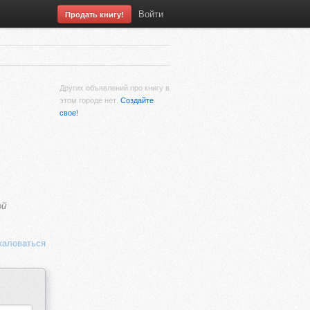
Войти
Продать книгу!
Других объявлений про книгу в
этом городе нет.
Создайте
свое!
ой
аловаться