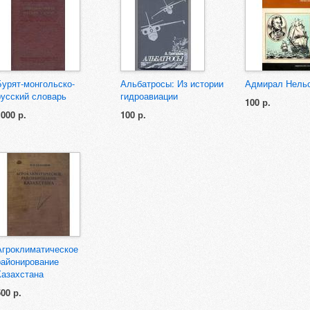
Бурят-монгольско-
Альбатросы: Из истории
Адмирал Нель
русский словарь
гидроавиации
100 р.
1000 р.
100 р.
Агроклиматическое
районирование
Казахстана
500 р.