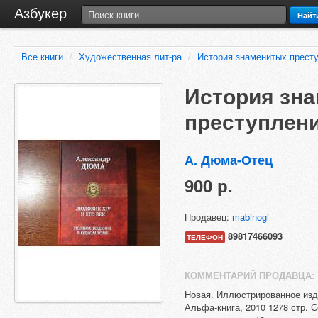
Азбукер
Найт
Все книги
/
Художественная лит-ра
/
История знаменитых прест
История зн
преступлен
А. Дюма-Отец
900 р.
Продавец:
mabinogi
89817466093
ТЕЛЕФОН
КОММЕНТАРИЙ ПРОДАВЦА:
Новая. Иллюстрированное изд
Альфа-книга, 2010 1278 стр. 