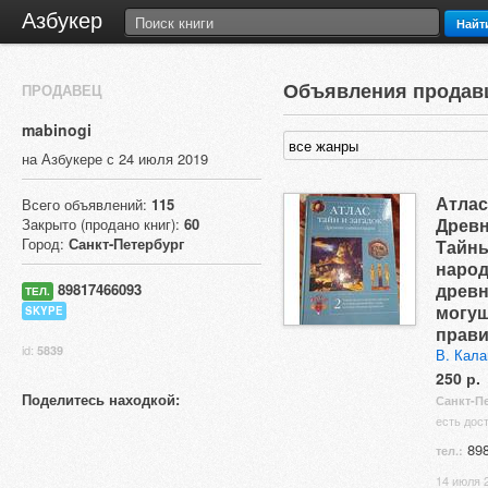
Азбукер
Найт
Объявления продав
ПРОДАВЕЦ
mabinogi
на Азбукере с 24 июля 2019
Атлас
Всего объявлений:
115
Древн
Закрыто (продано книг):
60
Город:
Санкт-Петербург
Тайн
народ
древн
89817466093
ТЕЛ.
могу
SKYPE
прави
id:
5839
В. Кал
250 р.
Поделитесь находкой:
Санкт-П
есть дос
898
тел.:
14 июля 2