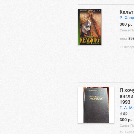
Кельт
Р. Холд
300 р.
Санкт-П
898
тел.:
27 января
Я хоч
англи
1993
Г. А. М
и др.
300 р.
Санкт-П
есть дос