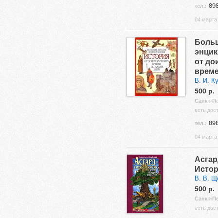
898
тел.:
04 марта 
Больш
энцик
от до
време
В. И. К
500 р.
Санкт-П
есть дос
898
тел.:
04 марта 
Асгар
Истор
В. В. Щ
500 р.
Санкт-П
есть дост