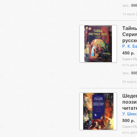
898
тел.:
14 июля 2
Тайны
Серия
русск
Р. К. Б
450 р.
Санкт-П
есть дос
898
тел.:
04 марта 
Шедев
поэзи
читат
У. Шек
500 р.
Санкт-П
есть дос