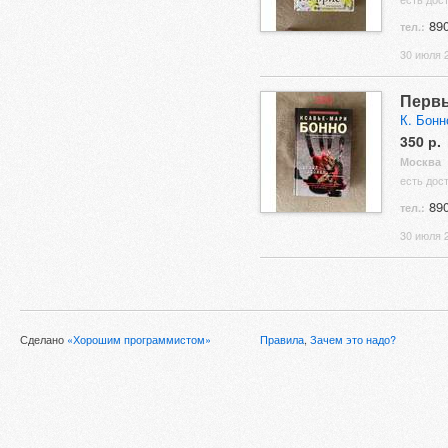
890
тел.:
30 июля 2
Первы
К. Бонн
350 р.
Москва
есть дос
890
тел.:
30 июля 2
Сделано
«Хорошим программистом»
Правила
,
Зачем это надо?