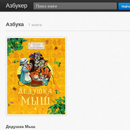
Азбукер
Найт
Азбука
1 книга
Дедушка Мыш