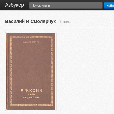
Азбукер
Найт
Василий И Смолярчук
1 книга