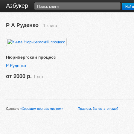
Азбукер
Найт
Р А Руденко
1 книга
Нюрнбергский процесс
Р Руденко
от 2000 р.
1 лот
Сделано
«Хорошим программистом»
Правила
,
Зачем это надо?